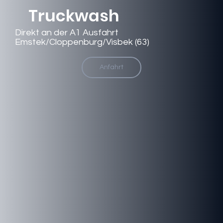
Truckwash
Direkt an der A1 Ausfahrt
Emstek/Cloppenburg/Visbek (63)
Anfahrt